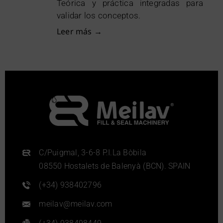
Teórica y práctica integradas para
validar los conceptos.
Leer más →
C/Puigmal, 3-6-8 P.I.La Bòbila
08550 Hostalets de Balenyà (BCN). SPAIN
(+34) 938402796
meilav@meilav.com