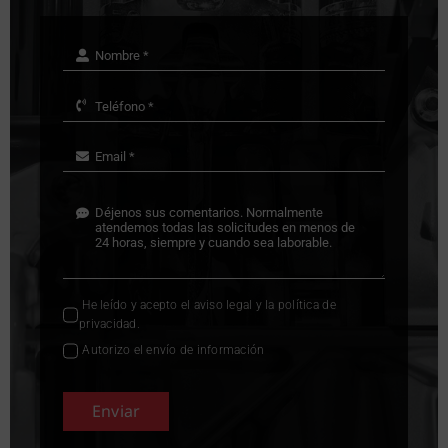
He leído y acepto el
aviso legal
y la
política de
privacidad
.
Autorizo el envío de información
Enviar