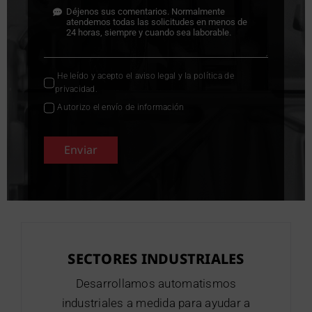
He leído y acepto el
aviso legal
y la
política de
privacidad
.
Autorizo el envío de información
Enviar
SECTORES INDUSTRIALES
Desarrollamos automatismos
industriales a medida para ayudar a