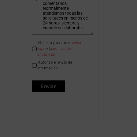
He leído y acepto el
aviso
legal
y la
política de
privacidad
.
Autorizo el envío de
información
Enviar