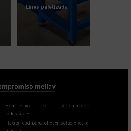
Línea paletizada
Mesa ind
la inserci
arandela e
ompromiso meilav
Experiencia en automatismos
industriales
Flexibilidad para ofrecer soluciones a
medida