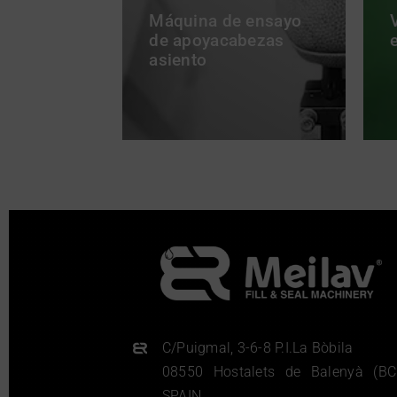
Máquina de ensayo
de apoyacabezas
asiento
C/Puigmal, 3-6-8 P.I.La Bòbila
08550 Hostalets de Balenyà (BC
SPAIN