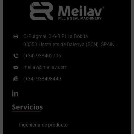
C/Puigmal, 3-6-8 P.I.La Bòbila
08550 Hostalets de Balenyà (BCN). SPAIN
(+34) 938402796
meilav@meilav.com
(+34) 938498449
Servicios
Ingeniería de producto