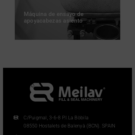
Máquina de ensayo de
apoyacabezas asiento
C/Puigmal, 3-6-8 P.I.La Bòbila
08550 Hostalets de Balenyà (BCN). SPAIN